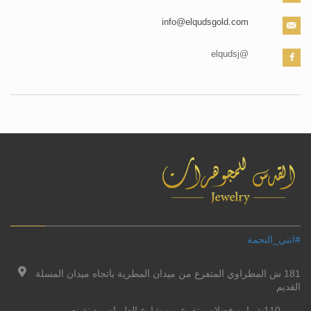
info@elqudsgold.com
@elqudsj
#انتي_النجمة
181 ش المطراوي المتفرع من ميدان المطرية باتجاه ميدان المسلة
القديم
110ش ابن فضلان متفرع من شارع الطيران مدينة نصر