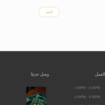
المذيد
العمل
وصل حديثا
1:00PM - 9:30PM
1:00PM - 9:30PM