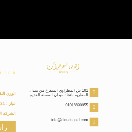
181 ش المطراوي المتفرع من ميدان
الوزن التق
المطرية باتجاه ميدان المسلة القديم
عيار :
21
01018899955
الشركة ال
info@elqudsgold.com
راس