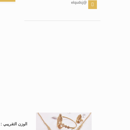
@elqudsj
الوزن التقريبي 