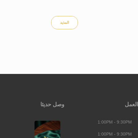
المذيد
العمل
وصل حديثا
1:00PM - 9:30PM
1:00PM - 9:30PM