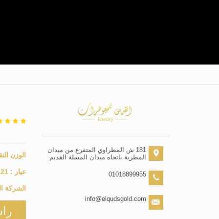
181 ش المطراوي المتفرع من ميدان
الوزن التق
المطرية باتجاه ميدان المسلة القديم
عيار :
21
01018899955
الشركة ال
info@elqudsgold.com
راس