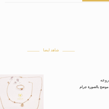
شاهد ايضا
روعه
: موضح بالصورة جرام