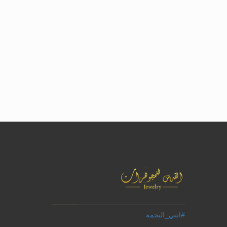
#انتي_النجمة