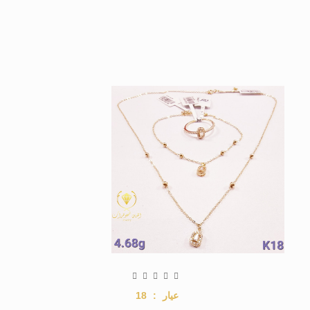
عيار
:
18