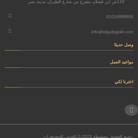
110ش ابن فضلان متفرع من شارع الطيران مدينة نصر
01018899955
info@elqudsgold.com
وصل حديثا
مواعيد العمل
اخترنا لكي
جميع الحقوق محفوظة 2023 © القدس للمجوهرات