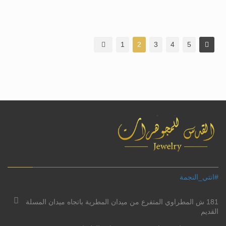
1
2
3
4
5
#انتي_النجمة
181 ش المطراوي المتفرع من ميدان المطرية باتجاه ميدان المسلة
القديم