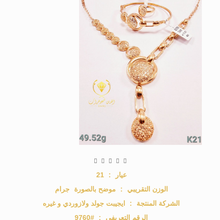
عيار
:
21
الوزن التقريبي
:
موضح بالصورة
جرام
الشركة المنتجة
:
ايجيبت جولد ولازوردي و غيره
الرقم التعريفي
:
#9760