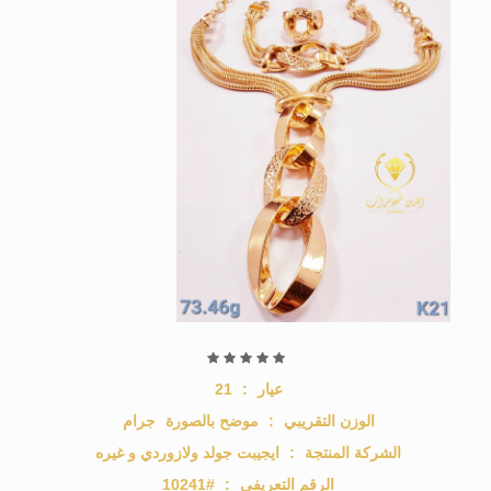
عيار
:
21
الوزن التقريبي
:
موضح بالصورة
جرام
الشركة المنتجة
:
ايجيبت جولد ولازوردي و غيره
الرقم التعريفي
:
#10241