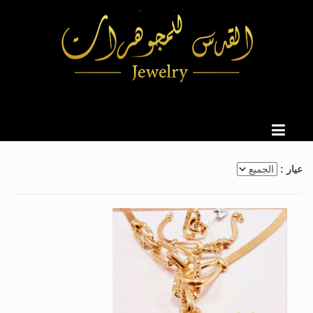
عيار :